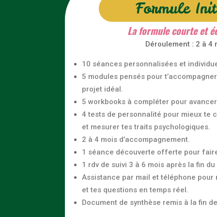
Formule Init
La formule courte et é
Déroulement : 2 à 4 
10 séances personnalisées et individue
5 modules pensés pour t’accompagner 
projet idéal.
5 workbooks à compléter pour avancer 
4 tests de personnalité pour mieux te 
et mesurer tes traits psychologiques.
2 à 4 mois d’accompagnement.
1 séance découverte offerte pour faire
1 rdv de suivi 3 à 6 mois après la fin du 
Assistance par mail et téléphone pour
et tes questions en temps réel.
Document de synthèse remis à la fin 