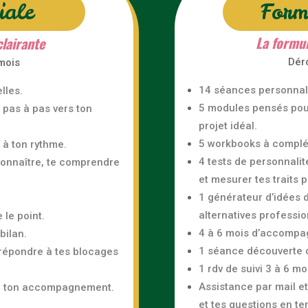
iale
Form
La formul
clairante
Dér
mois
14 séances personnali
lles.
5 modules pensés pou
pas à pas vers ton
projet idéal.
5 workbooks à complét
à ton rythme.
4 tests de personnali
connaître, te comprendre
et mesurer tes traits 
1 générateur d’idées 
alternatives professio
 le point.
4 à 6 mois d’accompa
bilan.
1 séance découverte of
 répondre à tes blocages
1 rdv de suivi 3 à 6 moi
Assistance par mail e
de ton accompagnement.
et tes questions en te