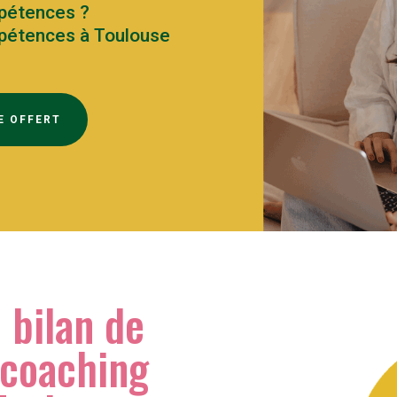
mpétences ?
mpétences à Toulouse
E OFFERT
 bilan de
 coaching