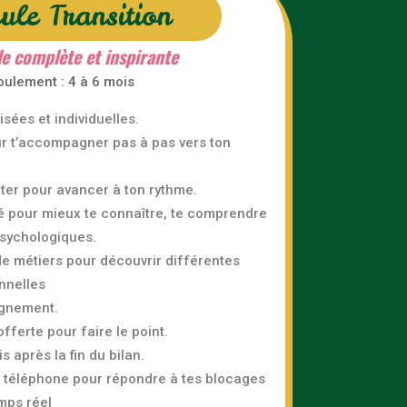
ule Transition
e complète et inspirante
oulement : 4 à 6 mois
sées et individuelles.
r t’accompagner pas à pas vers ton
er pour avancer à ton rythme.
té pour mieux te connaître, te comprendre
psychologiques.
de métiers pour découvrir différentes
nnelles
gnement.
ferte pour faire le point.
s après la fin du bilan.
t téléphone pour répondre à tes blocages
mps réel