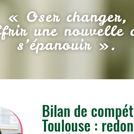
« Oser changer,
offrir une nouvelle 
s’épanouir ».
Bilan de compét
Toulouse : redon