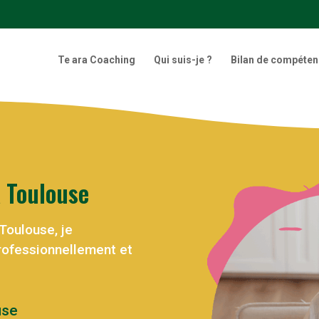
Te ara Coaching
Qui suis-je ?
Bilan de compéte
 Toulouse
Toulouse, je
rofessionnellement et
use