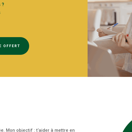
 ?
s
E OFFERT
e. Mon objectif : t’aider à mettre en