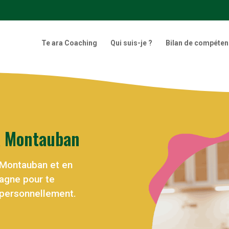
Te ara Coaching
Qui suis-je ?
Bilan de compéte
à
Montauban
 Montauban et en
agne pour te
 personnellement.