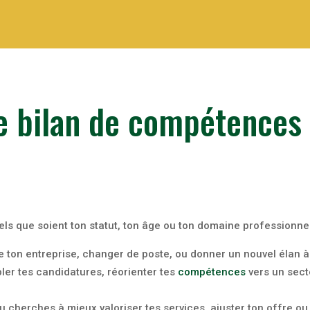
le bilan de compétences 
 que soient ton statut, ton âge ou ton domaine professionnel
e ton entreprise, changer de poste, ou donner un nouvel élan à 
bler tes candidatures, réorienter tes
compétences
vers un sect
tu cherches à mieux valoriser tes services, ajuster ton offre ou