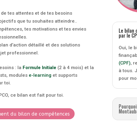
de tes attentes et de tes besoins
objectifs que tu souhaites atteindre..
pétences, tes motivations et tes envies
Le bilan
par le CP
essionnelles.
lan d’action détaillé et des solutions
Oui, le 
jet professionnel.
finançab
(CPF)
, 
soins : la
Formule Initiale
(2 à 4 mois) et la
à tous.
ests, modules
e-learning
et supports
pour mob
 toi.
CO, ce bilan est fait pour toi.
Pourquoi
Montaub
ement du bilan de compétences